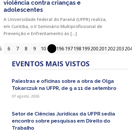
violência contra crianças e
adolescentes
A Universidade Federal do Paraná (UFPR) realiza,
em Curitiba, o II Seminário Multiprofissional de
Prevenção e Enfrentamento às […]
5
6
7
8
9
10
…
196
197
198
199
200
201
202
203
20
EVENTOS MAIS VISTOS
Palestras e oficinas sobre a obra de Olga
Tokarczuk na UFPR, de 9 a 11 de setembro
07 agosto, 2026
Setor de Ciências Jurídicas da UFPR sedia
encontro sobre pesquisas em Direito do
Trabalho