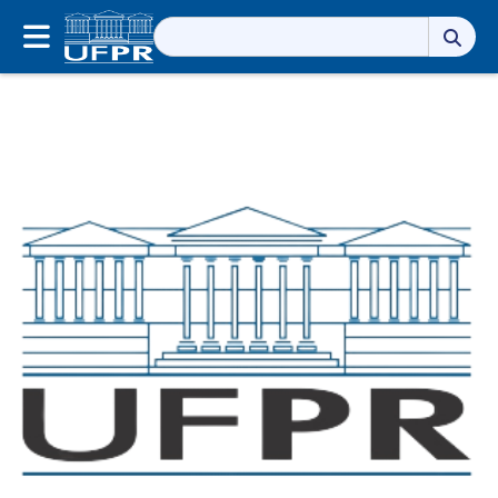
Pesquisar
por: