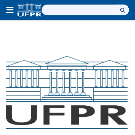
Pesquisar
por: