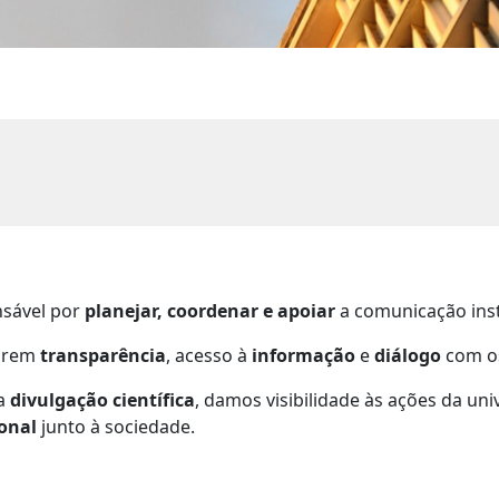
nsável por
planejar, coordenar e apoiar
a comunicação inst
gurem
transparência
, acesso à
informação
e
diálogo
com os
a
divulgação científica
, damos visibilidade às ações da un
ional
junto à sociedade.