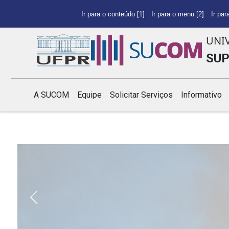
Ir para o conteúdo [1]
Ir para o menu [2]
Ir par
UNI
SUP
A SUCOM
Equipe
Solicitar Serviços
Informativo
Previous