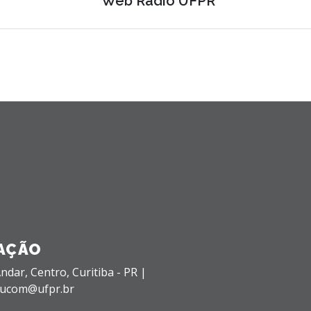
Web Rádio UFPR
AÇÃO
Andar,
Centro,
Curitiba - PR |
 sucom@ufpr.br