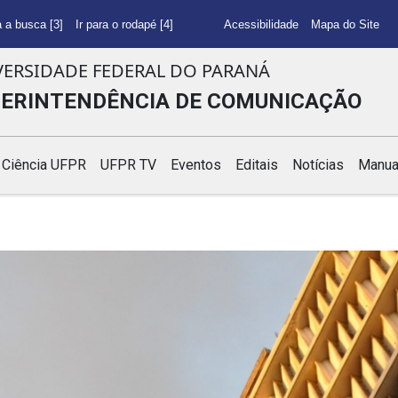
a a busca [3]
Ir para o rodapé [4]
Acessibilidade
Mapa do Site
VERSIDADE FEDERAL DO PARANÁ
ERINTENDÊNCIA DE COMUNICAÇÃO
Ciência UFPR
UFPR TV
Eventos
Editais
Notícias
Manua