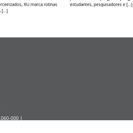
erceirizados, RU marca rotinas
estudantes, pesquisadores e […]
A […]
Á
.060-000 |