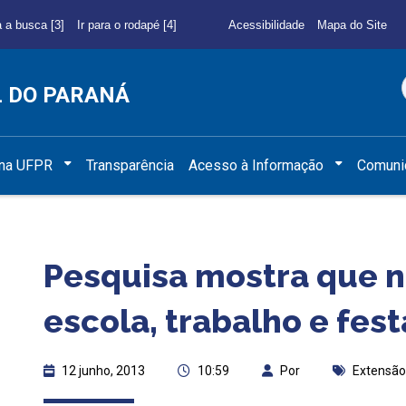
a a busca [3]
Ir para o rodapé [4]
Acessibilidade
Mapa do Site
L DO PARANÁ
 na UFPR
Transparência
Acesso à Informação
Comuni
Pesquisa mostra que
escola, trabalho e fes
12 junho, 2013
10:59
Por
Extensão