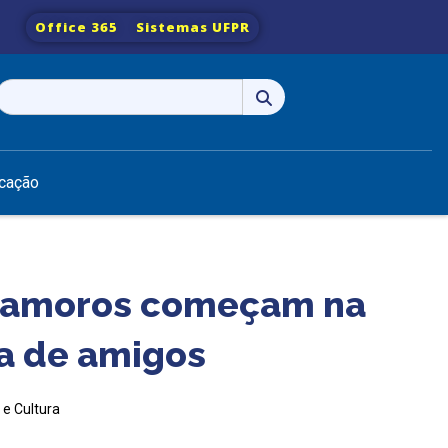
Office 365
Sistemas UFPR
Pesquisar
por:
cação
 namoros começam na
ta de amigos
 e Cultura