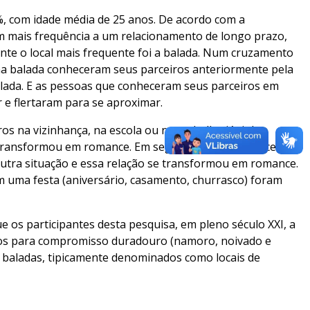
%, com idade média de 25 anos. De acordo com a
om mais frequência a um relacionamento de longo prazo,
nte o local mais frequente foi a balada. Num cruzamento
a balada conheceram seus parceiros anteriormente pela
balada. E as pessoas que conheceram seus parceiros em
e flertaram para se aproximar.
s na vizinhança, na escola ou no trabalho já tinha
e transformou em romance. Em segundo lugar, aparecem
utra situação e essa relação se transformou em romance.
uma festa (aniversário, casamento, churrasco) foram
 os participantes desta pesquisa, em pleno século XXI, a
cos para compromisso duradouro (namoro, noivado e
 baladas, tipicamente denominados como locais de