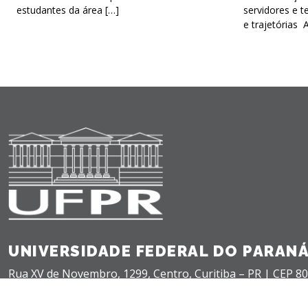
estudantes da área […]
servidores e t
e trajetórias 
UNIVERSIDADE FEDERAL DO PARAN
Rua XV de Novembro, 1299, Centro, Curitiba – PR |
CEP 80
+55(41) 3360-5000 |
teleatendimento@ufpr.br