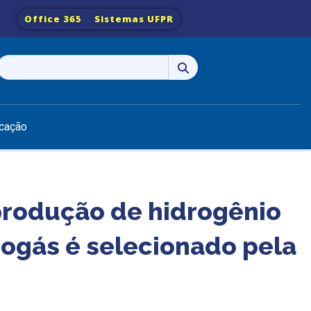
Office 365
Sistemas UFPR
Pesquisar
por:
cação
produção de hidrogênio
biogás é selecionado pela