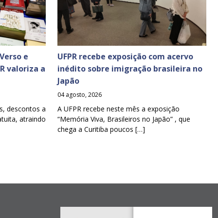
Verso e
UFPR recebe exposição com acervo
PR valoriza a
inédito sobre imigração brasileira no
Japão
04 agosto, 2026
s, descontos a
A UFPR recebe neste mês a exposição
tuita, atraindo
“Memória Viva, Brasileiros no Japão” , que
chega a Curitiba poucos […]