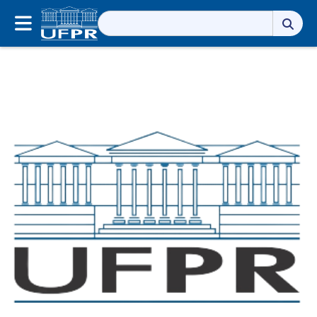
Pesquisar
por: