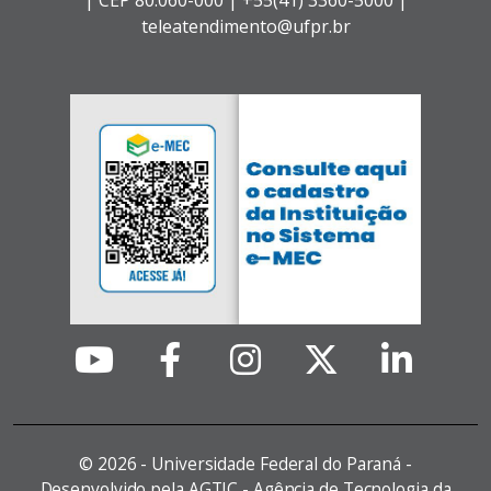
|
CEP 80.060-000 |
+55(41) 3360-5000 |
teleatendimento@ufpr.br
©
2026 - Universidade Federal do Paraná -
Desenvolvido pela AGTIC - Agência de Tecnologia da