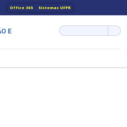
Office 365
Sistemas UFPR
Pesquisar
O E
por: