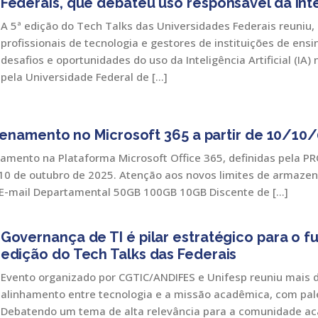
Federais, que debateu uso responsável da Intel
A 5ª edição do Tech Talks das Universidades Federais reuniu,
profissionais de tecnologia e gestores de instituições de ensin
desafios e oportunidades do uso da Inteligência Artificial (IA)
pela Universidade Federal de […]
namento no Microsoft 365 a partir de 10/10/
amento na Plataforma Microsoft Office 365, definidas pela 
10 de outubro de 2025. Atenção aos novos limites de armazen
 E-mail Departamental 50GB 100GB 10GB Discente de […]
Governança de TI é pilar estratégico para o f
edição do Tech Talks das Federais
Evento organizado por CGTIC/ANDIFES e Unifesp reuniu mais d
alinhamento entre tecnologia e a missão acadêmica, com pale
Debatendo um tema de alta relevância para a comunidade aca