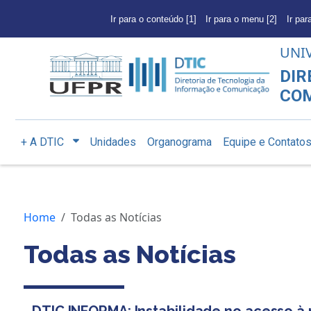
Ir para o conteúdo [1]
Ir para o menu [2]
Ir par
UNI
DIR
CO
+ A DTIC
Unidades
Organograma
Equipe e Contato
Home
Todas as Notícias
Todas as Notícias