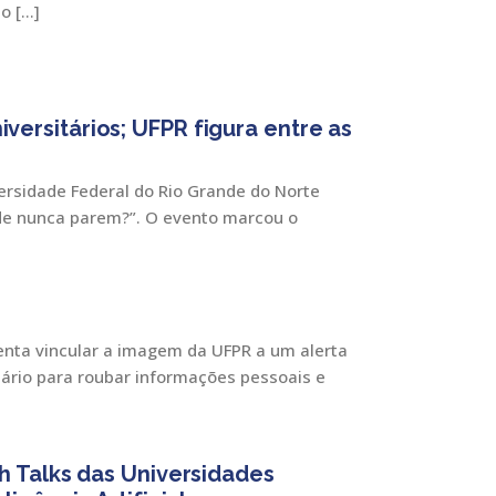
o […]
versitários; UFPR figura entre as
ersidade Federal do Rio Grande do Norte
dade nunca parem?”. O evento marcou o
tenta vincular a imagem da UFPR a um alerta
tário para roubar informações pessoais e
h Talks das Universidades