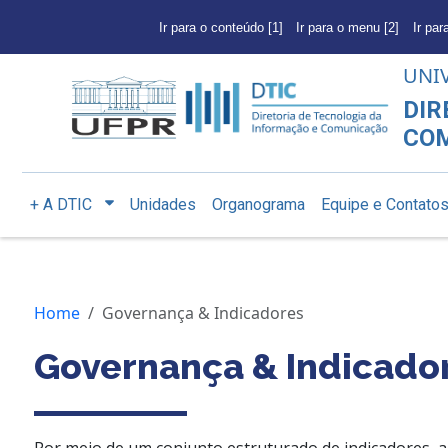
Ir para o conteúdo [1]
Ir para o menu [2]
Ir par
UNI
DIR
CO
+ A DTIC
Unidades
Organograma
Equipe e Contato
Home
Governança & Indicadores
Governança & Indicado