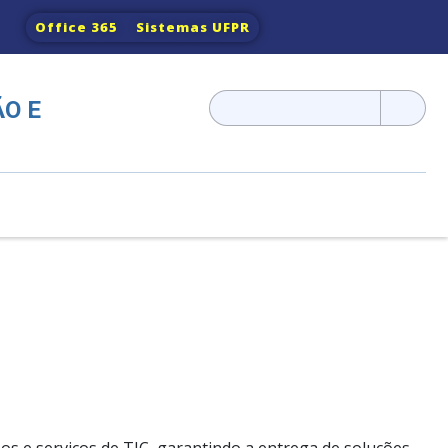
Office 365
Sistemas UFPR
Pesquisar
O E
por: