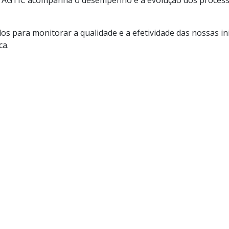
a AGTIC acompanha o desempenho e a evolução dos processos
dos para monitorar a qualidade e a efetividade das nossas i
ca.