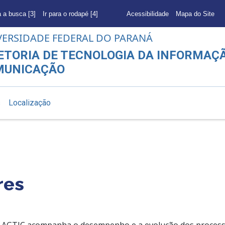
a a busca [3]
Ir para o rodapé [4]
Acessibilidade
Mapa do Site
VERSIDADE FEDERAL DO PARANÁ
ETORIA DE TECNOLOGIA DA INFORMAÇÃ
MUNICAÇÃO
s
Localização
res