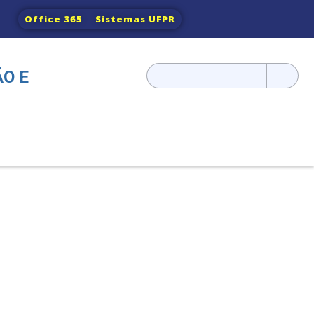
Office 365
Sistemas UFPR
Pesquisar
O E
por: