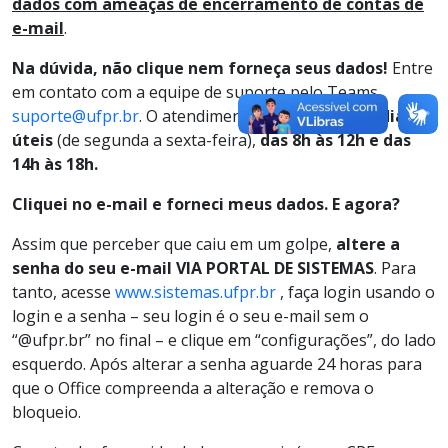
dados com ameaças de encerramento de contas de
e-mail
.
Na dúvida, não clique nem forneça seus dados!
Entre
em contato com a equipe de suporte pelo Teams
suporte@ufpr.br
. O atendimento é realizado
nos dias
úteis
(de segunda a sexta-feira),
das 8h às 12h e das
14h às 18h.
Cliquei no e-mail e forneci meus dados. E agora?
Assim que perceber que caiu em um golpe,
altere a
senha do seu e-mail VIA PORTAL DE SISTEMAS
. Para
tanto, acesse
www.sistemas.ufpr.br
, faça login usando o
login e a senha – seu login é o seu e-mail sem o
“@ufpr.br” no final – e clique em “configurações”, do lado
esquerdo. Após alterar a senha aguarde 24 horas para
que o Office compreenda a alteração e remova o
bloqueio.