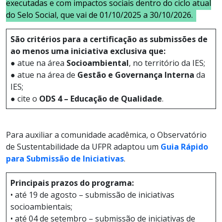
executadas e com impactos sociais dentro do ciclo atual
do Selo Social, que vai de 01/10/2025 a 30/10/2026.
São critérios para a certificação as submissões de
ao menos uma iniciativa exclusiva que:
● atue na área
Socioambiental
, no território da IES;
● atue na área de
Gestão e Governança Interna
da
IES;
● cite o
ODS 4 – Educação de Qualidade
.
Para auxiliar a comunidade acadêmica, o Observatório
de Sustentabilidade da UFPR adaptou um
Guia Rápido
para Submissão de Iniciativas
.
Principais prazos do programa:
• até 19 de agosto – submissão de iniciativas
socioambientais;
• até 04 de setembro – submissão de iniciativas de