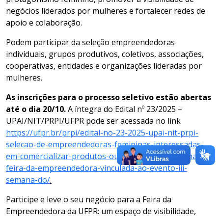
negócios liderados por mulheres e fortalecer redes de
apoio e colaboração.
Podem participar da seleção empreendedoras
individuais, grupos produtivos, coletivos, associações,
cooperativas, entidades e organizações lideradas por
mulheres.
As inscrições para o processo seletivo estão abertas
até o dia 20/10.
A íntegra do Edital nº 23/2025 –
UPAI/NIT/PRPI/UFPR pode ser acessada no link
https://ufpr.br/prpi/edital-no-23-2025-upai-nit-prpi-
selecao-de-empreendedoras-femininas-interessadas-
em-comercializar-produtos-ou-divulgar-servicos-na-
feira-da-empreendedora-vinculada-ao-evento-iii-
semana-do/
.
Participe e leve o seu negócio para a Feira da
Empreendedora da UFPR: um espaço de visibilidade,