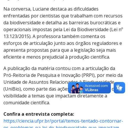
Na conversa, Luciane destaca as dificuldades
enfrentadas por cientistas que trabalham com recursos
da biodiversidade e detalha as barreiras burocráticas e
operacionais impostas pela Lei da Biodiversidade (Lei nº
13.123/2015). A professora também comenta os
esforços de articulação junto aos órgãos reguladores e
apresenta propostas para que a legislação seja mais
eficiente e menos prejudicial à produção científica.
A publicação da matéria contou com a articulação da
Pró-Reitoria de Pesquisa e Inovação (PRPI), por meio da
Unidade de Assuntos Relacionados à Biodiversidade
(UniBio), como parte das ações institucionais para dar
visibilidade a temas que impactam diretamente a
comunidade científica.
Confira a entrevista completa:
https://ciencia.ufpr.br/portal/temos-tentado-contornar-
os-problemas-na-lei-de-biodiversidade-que-impactam-