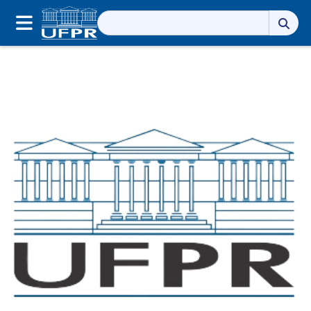
Pesquisar
por: