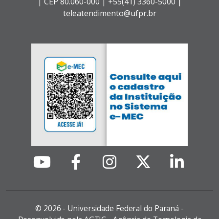
|
CEP 80.060-000 |
+55(41) 3360-5000 |
teleatendimento@ufpr.br
©
2026 - Universidade Federal do Paraná -