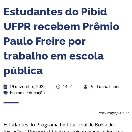
Estudantes do Pibid
UFPR recebem Prêmio
Paulo Freire por
trabalho em escola
pública
19 dezembro, 2025
14:51
Por Luana Lopes
Ensino e Educação
Por Prograp-UFPR
Estudantes do Programa Institucional de Bolsa de
Iniciação à Docência (Pibid) da Universidade Federal do