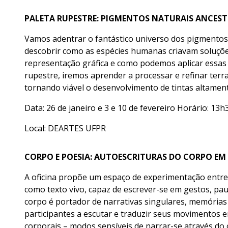
PALETA RUPESTRE: PIGMENTOS NATURAIS ANCESTR
Vamos adentrar o fantástico universo dos pigmentos
descobrir como as espécies humanas criavam soluções
representação gráfica e como podemos aplicar essas 
rupestre, iremos aprender a processar e refinar terr
tornando viável o desenvolvimento de tintas altament
Data: 26 de janeiro e 3 e 10 de fevereiro Horário: 13
Local: DEARTES UFPR
CORPO E POESIA: AUTOESCRITURAS DO CORPO EM 
A oficina propõe um espaço de experimentação entre 
como texto vivo, capaz de escrever-se em gestos, paus
corpo é portador de narrativas singulares, memórias e
participantes a escutar e traduzir seus movimentos 
corporais – modos sensíveis de narrar-se através d