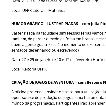
Data: 2, 5, 9 e 12 de fevereiro Horário: 14h às 17h
Local: UFPR Litoral – Matinhos
HUMOR GRÁFICO: ILUSTRAR PIADAS – com Julia Pic
Vai ter risada na faculdade sim! Nessas férias vamos f
também, de perder o medo da folha em branco e escre
quem a gente gosta! Esse é o momento de exercer a a
sentados desenhando ou escrevendo)!
Data: 27 e 29 de janeiro e 10 e 12 de fevereiro Horári
Local: Reitoria UFPR
CRIAÇÃO DE JOGOS DE AVENTURA – com Besouro 
A oficina pretende ensinar o básico para utilização 
open-source de produção de jogos, uma ferramenta fá
mundo da programação. Participantes irão aprender c