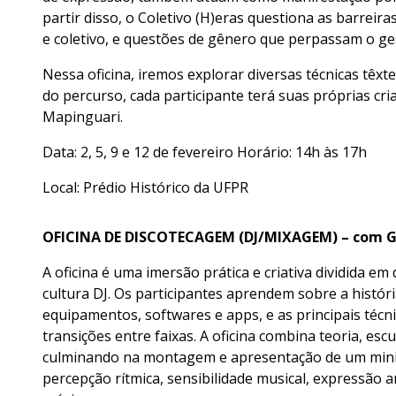
partir disso, o Coletivo (H)eras questiona as barreira
e coletivo, e questões de gênero que perpassam o ges
Nessa oficina, iremos explorar diversas técnicas têxte
do percurso, cada participante terá suas próprias cri
Mapinguari.
Data: 2, 5, 9 e 12 de fevereiro Horário: 14h às 17h
Local: Prédio Histórico da UFPR
OFICINA DE DISCOTECAGEM (DJ/MIXAGEM) – com G
A oficina é uma imersão prática e criativa dividida em
cultura DJ. Os participantes aprendem sobre a histó
equipamentos, softwares e apps, e as principais téc
transições entre faixas. A oficina combina teoria, esc
culminando na montagem e apresentação de um mini se
percepção rítmica, sensibilidade musical, expressão a