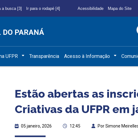
a a busca [3]
Ir para o rodapé [4]
Acessibilidade
Mapa do Site
L DO PARANÁ
 na UFPR
Transparência
Acesso à Informação
Comuni
Estão abertas as inscri
Criativas da UFPR em j
05 janeiro, 2026
12:45
Por Simone Meirelle