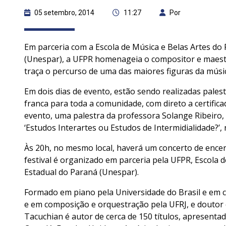
05 setembro, 2014
11:27
Por
Em parceria com a Escola de Música e Belas Artes do
(Unespar), a UFPR homenageia o compositor e maest
traça o percurso de uma das maiores figuras da músic
Em dois dias de evento, estão sendo realizadas pale
franca para toda a comunidade, com direto a certificad
evento, uma palestra da professora Solange Ribeiro, 
‘Estudos Interartes ou Estudos de Intermidialidade?’,
Às 20h, no mesmo local, haverá um concerto de ence
festival é organizado em parceria pela UFPR, Escola 
Estadual do Paraná (Unespar).
Formado em piano pela Universidade do Brasil e em c
e em composição e orquestração pela UFRJ, e doutor 
Tacuchian é autor de cerca de 150 títulos, apresentad