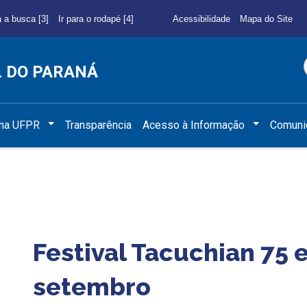
a a busca [3]
Ir para o rodapé [4]
Acessibilidade
Mapa do Site
L DO PARANÁ
 na UFPR
Transparência
Acesso à Informação
Comuni
Festival Tacuchian 75 e
setembro